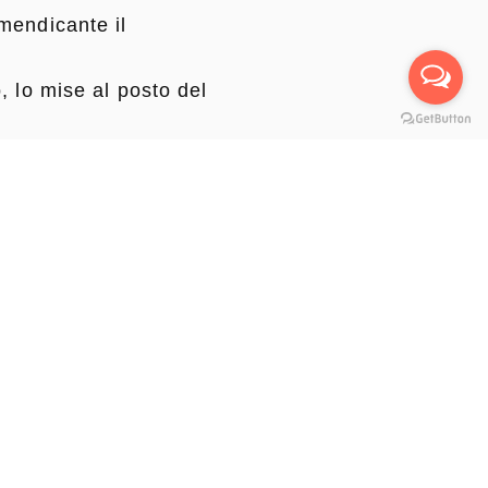
mendicante il
, lo mise al posto del
al suo fianco e un
o cartello, ed egli
 che trova sempre le