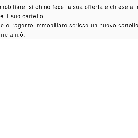
biliare, si chinò fece la sua offerta e chiese al 
 il suo cartello.
tò e l’agente immobiliare scrisse un nuovo cartello
e ne andò.
iniziò a sentire molte monete cadere nel cappello 
ione che lo circondava.
o ad un uomo di leggergli quanto era scritto sul su
no di primavera, ma io non posso vederlo".
e è innanzitutto un bravo studente di psicologia,
i ottenere il massimo dalla tua vendita.