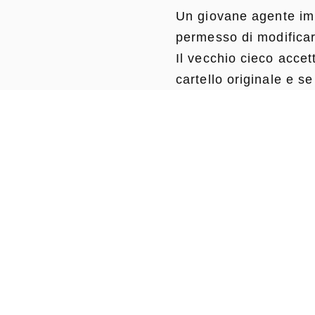
Un giovane agente immo
permesso di modificare
Il vecchio cieco accet
cartello originale e s
Quasi subito il cieco 
mormorio di comprens
Allora chiese con garb
lesse:
"Oggi è il primo gior
Una agente immobiliar
parole giuste per fart